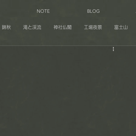
NOTE
BLOG
錦秋
滝と渓流
神社仏閣
工場夜景
富士山
田
奥日光
伊豆
志賀草津高原ルート
松之山