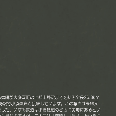
夷隅郡大多喜町の上総中野駅までを結ぶ全長26.8km
野駅で小湊鐵道と接続しています。この写真は東総元
ました。いすみ鉄道は小湊鐡道のさらに奥地にあるとい