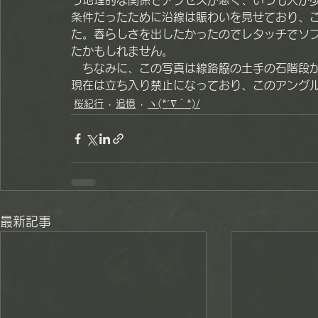
う地理的な関係でアクセスが悪く、いつも人が
条件だったために沿線は賑わいを見せており、こ
た。春らしさを出したかったのでレタッチでソ
たかもしれません。
　ちなみに、この写真は線路脇の土手の石階段
現在は立ち入り禁止になっており、このアング
桜紀行
追憶
ヽ(*´∇｀*)/
最新記事