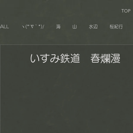
TOP
ALL
ヽ(*´∇｀*)/
海
山
水辺
桜紀行
生き物
追憶
その他
小湊鐡道
大山千枚
いすみ鉄道 春爛漫
秋山郷