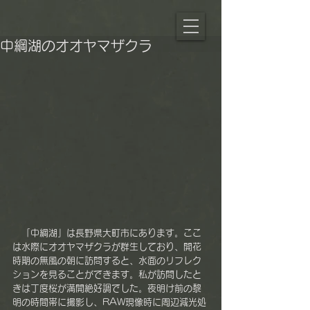
中綱湖のオオヤマザクラ
　「中綱湖」は長野県大町市にあります。ここ
は水際にオオヤマザクラが群生しており、開花
時期の無風の朝に訪問すると、水面のリフレク
ションを見ることができます。私が訪問したと
きは丁度桜が満開絶好調でした。夜明け前の黎
明の時間帯に撮影し、RAW現像時に周辺減光処