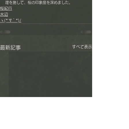
理を施して、桜の印象度を深めました。
桜紀行
水辺
ヽ(*´∇｀*)/
すべて表示
最新記事