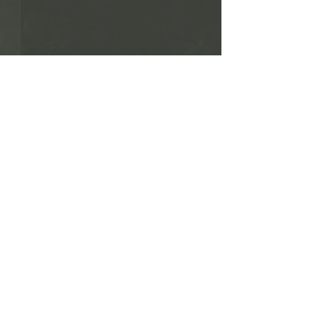
Copyright (c) Tatsuo Muto. All rights reserved.
※ サイトに掲載されている写真の無断複写・転載等の利用、使用
根本海岸 波涛
を禁止します。