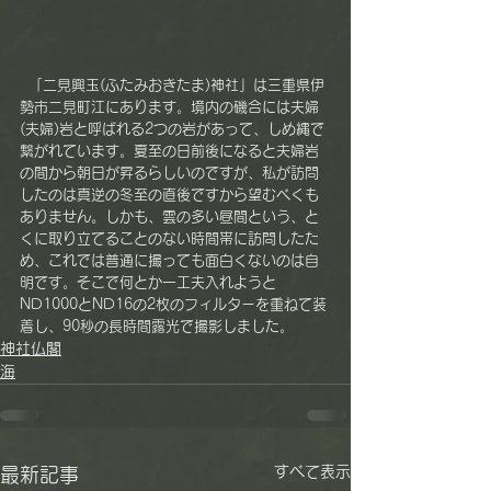
  「二見興玉(ふたみおきたま)神社」は三重県伊
勢市二見町江にあります。境内の磯合には夫婦
(夫婦)岩と呼ばれる2つの岩があって、しめ縄で
繋がれています。夏至の日前後になると夫婦岩
の間から朝日が昇るらしいのですが、私が訪問
したのは真逆の冬至の直後ですから望むべくも
ありません。しかも、雲の多い昼間という、と
くに取り立てることのない時間帯に訪問したた
め、これでは普通に撮っても面白くないのは自
明です。そこで何とか一工夫入れようと
ND1000とND16の2枚のフィルターを重ねて装
着し、90秒の長時間露光で撮影しました。
神社仏閣
海
すべて表示
最新記事