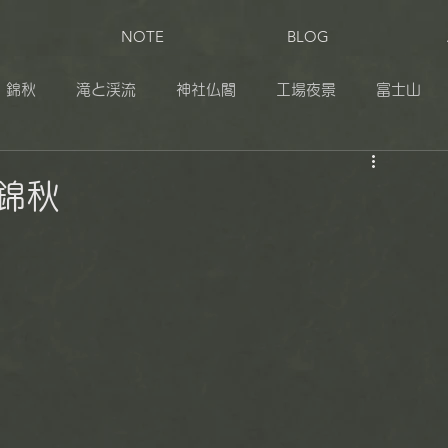
NOTE
BLOG
錦秋
滝と渓流
神社仏閣
工場夜景
富士山
田
奥日光
伊豆
志賀草津高原ルート
松之山
錦秋