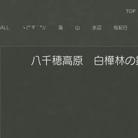
TOP
ALL
ヽ(*´∇｀*)/
海
山
水辺
桜紀行
生き物
追憶
その他
小湊鐡道
大山千枚
八千穂高原 白樺林の
秋山郷