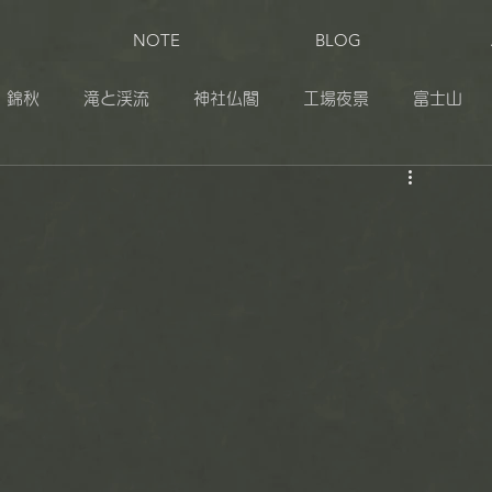
NOTE
BLOG
錦秋
滝と渓流
神社仏閣
工場夜景
富士山
田
奥日光
伊豆
志賀草津高原ルート
松之山