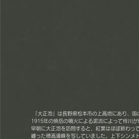
 「大正池」は長野県松本市の上高地にあり、国の特別名勝・特別天然記念物に指定されています。
1915年の焼岳の噴火による泥流によって梓川
早朝に大正池を訪問すると、紅葉はほぼ終わっ
纏った穂高連峰を写していました。上下シンメ