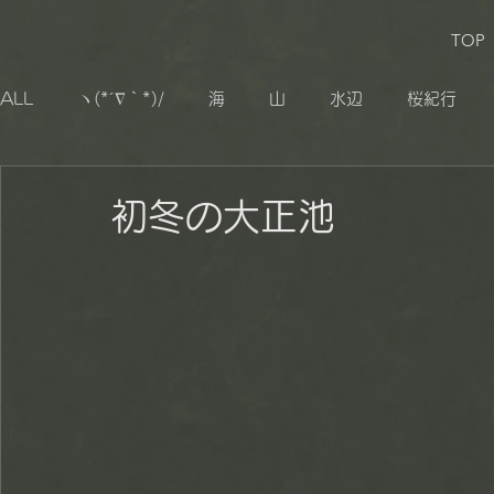
TOP
ALL
ヽ(*´∇｀*)/
海
山
水辺
桜紀行
生き物
追憶
その他
小湊鐡道
大山千枚
初冬の大正池
秋山郷