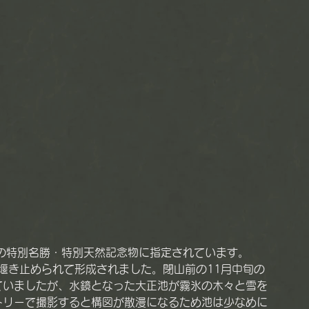
が堰き止められて形成されました。閉山前の11月中旬の
ていましたが、水鏡となった大正池が霧氷の木々と雪を
トリーで撮影すると構図が散漫になるため池は少なめに