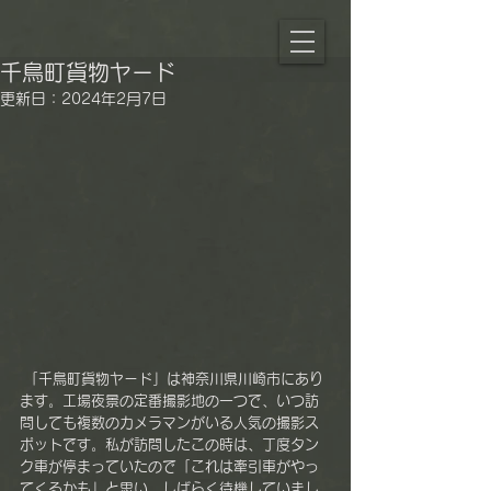
千鳥町貨物ヤード
更新日：
2024年2月7日
 「千鳥町貨物ヤード」は神奈川県川崎市にあり
ます。工場夜景の定番撮影地の一つで、いつ訪
問しても複数のカメラマンがいる人気の撮影ス
ポットです。私が訪問したこの時は、丁度タン
ク車が停まっていたので「これは牽引車がやっ
てくるかも」と思い、しばらく待機していまし