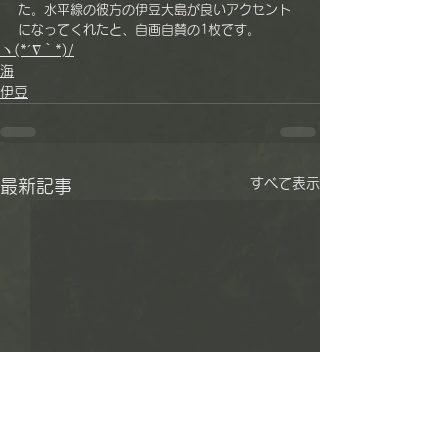
た。水平線の彼方の伊豆大島が良いアクセント
になってくれたと、自画自賛の1枚です。
ヽ(*´∇｀*)/
海
伊豆
すべて表示
最新記事