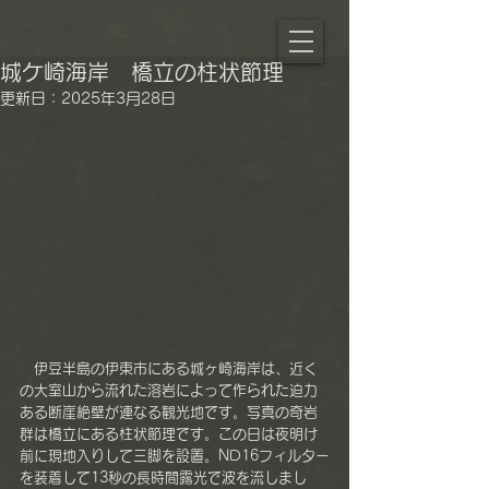
城ケ崎海岸 橋立の柱状節理
更新日：
2025年3月28日
　伊豆半島の伊東市にある城ヶ崎海岸は、近く
の大室山から流れた溶岩によって作られた迫力
ある断崖絶壁が連なる観光地です。写真の奇岩
群は橋立にある柱状節理です。この日は夜明け
前に現地入りして三脚を設置。ND16フィルター
を装着して13秒の長時間露光で波を流しまし