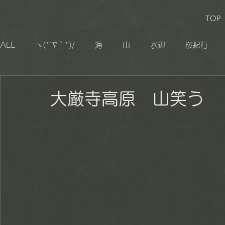
TOP
ALL
ヽ(*´∇｀*)/
海
山
水辺
桜紀行
生き物
追憶
その他
小湊鐡道
大山千枚
大厳寺高原 山笑う
秋山郷