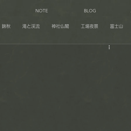
NOTE
BLOG
錦秋
滝と渓流
神社仏閣
工場夜景
富士山
田
奥日光
伊豆
志賀草津高原ルート
松之山