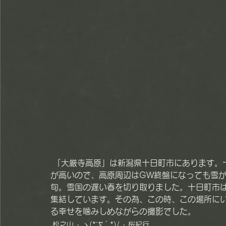
 「大厳寺高原」は新潟県十日町市にあります。十日町市自体が元々豪雪地帯である上に、ここは標高
が高いので、高原周辺はGW終盤になっても雪
旬。雪国の遅い春を切り取りました。十日町市
集結しています。その為、この時、この場所に
る幸せを噛みしめながらの撮影でした。
松之山
ヽ(*´∇｀*)/
桜紀行