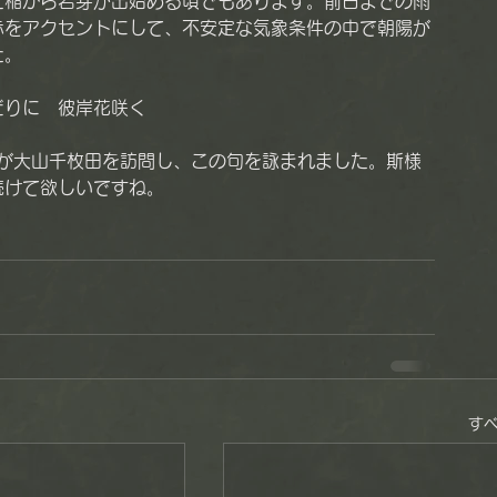
た稲から若芽が出始める頃でもあります。前日までの雨
赤をアクセントにして、不安定な気象条件の中で朝陽が
た。
だりに　彼岸花咲く
下が大山千枚田を訪問し、この句を詠まれました。斯様
続けて欲しいですね。
す