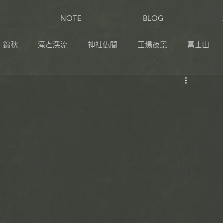
NOTE
BLOG
錦秋
滝と渓流
神社仏閣
工場夜景
富士山
田
奥日光
伊豆
志賀草津高原ルート
松之山