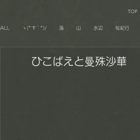
TOP
ALL
ヽ(*´∇｀*)/
海
山
水辺
桜紀行
生き物
追憶
その他
小湊鐡道
大山千枚
ひこばえと曼殊沙華
秋山郷