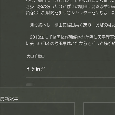
わり、棚田に「ひこばえ」と呼ばれる切り取っ
で少し水の張ったひこばえの棚田に曼殊沙華の
顔を出した瞬間を狙ってシャッターを切りまし
　刈り終へし　棚田に稲田青く茂り　あぜのな
　2010年に千葉国体が開催された際に天皇陛
に美しい日本の原風景はこれからもずっと残り
大山千枚田
最新記事