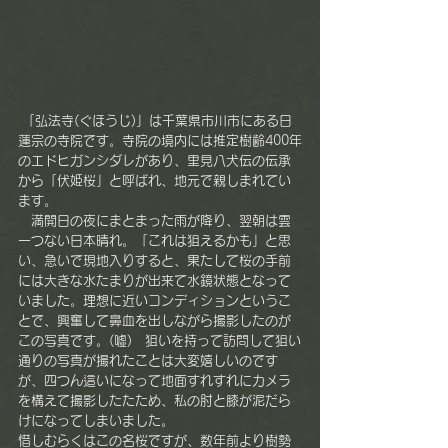
 「弘法寺(ぐほうじ)」は千葉県市川市にある日
蓮宗の寺院です。寺院の境内には推定樹齢400年
のエドヒガンシダレがあり、里見八犬伝の伝承
から「伏姫桜」と呼ばれ、地元で親しまれてい
ます。
　満開日の夜にまとまった雨が降り、翌朝は雲
一つない日本晴れ。「これは狙えるかも」と思
い、急いで現地入りすると、果たして桜の手前
には大きな水たまりが出来て水鏡状態となって
いました。理想に近いコンディションというこ
とで、興奮して鼻血を出しながら撮影したのが
この写真です。(嘘)　狙いを持って訪問して狙い
通りの写真が撮れたことは大変嬉しいのです
が、四つん這いになって地面すれすれにカメラ
を構えて撮影したたため、私の肘と膝が泥だら
けになってしまいました。
惜しむらくはこの名桜ですが、数年前より樹勢