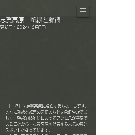
志賀高原 新緑と躑躅
更新日：
2024年2月7日
 「一沼」は志賀高原に点在する池の一つです。
とくに新緑と紅葉の時期の池畔は色鮮やかで美
しく、幹線道路沿いにあってアクセスが容易で
あることから、志賀高原を代表する人気の観光
スポットとなっています。