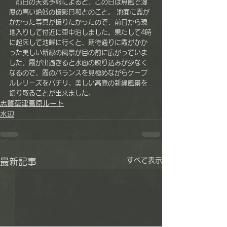
　前日の天気予報によると、この日は無風で湿
度の高い絶好の撮影日和とのこと。 池面に霞が
かかった写真が撮りたかったので、前日から現
地入りして付近に車中泊しました。果たして4時
に起床して池畔に行くと、期待通りに霞がかか
った美しい新緑の風景が目の前に広がっていま
した。霞が出過ぎると水面の映り込みが少なく
なるので、霞のバランスを見極めながらケーブ
ルレリーズをパチリ。美しい高原の新緑風景を
切り取ることが出来ました。
志賀草津高原ルート
水辺
すべて表示
最新記事