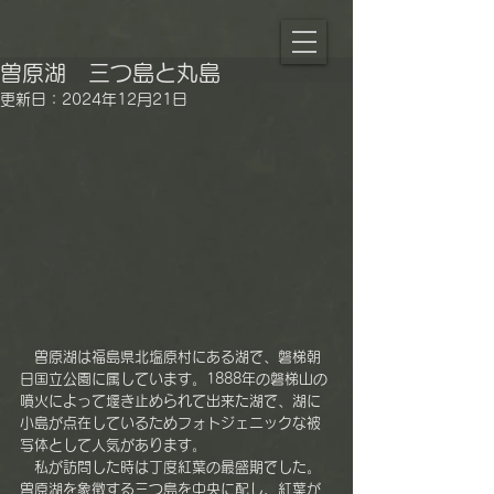
曽原湖 三つ島と丸島
更新日：
2024年12月21日
　曽原湖は福島県北塩原村にある湖で、磐梯朝
日国立公園に属しています。1888年の磐梯山の
噴火によって堰き止められて出来た湖で、湖に
小島が点在しているためフォトジェニックな被
写体として人気があります。
　私が訪問した時は丁度紅葉の最盛期でした。
曽原湖を象徴する三つ島を中央に配し、紅葉が