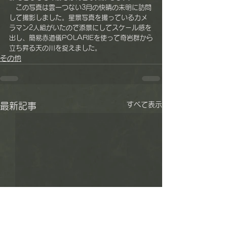
　この写真は雲一つない3月の快晴の未明に訪問
して撮影しました。星景写真を撮っているカメ
ラマン2人組がいたので添景にしてスケール感を
出し、簡易赤道儀POLARIEを使って奇岩群から
立ち昇る天の川を捉えました。
その他
すべて表示
最新記事