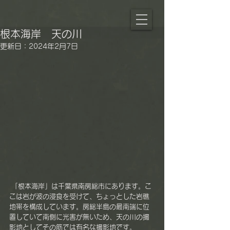
根本海岸 天の川
更新日：
2024年2月7日
 「根本海岸」は千葉県南房総市にあります。こ
こは岩が波の浸食を受けて、ちょっとした岩礁
地帯を構成しています。房総半島の最南端に位
置していて南側に光害が無いため、天の川の撮
影地としてその筋では有名な撮影地です。