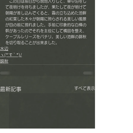
　この日は前日から現地入りして、車中泊をし
て夜明けを待ちましたが、果たして夜が明けて
朝陽が差し込んでくると、霧の立ち込めた池畔
の紅葉した木々が朝陽に照らされる美しい風景
が目の前に現れました。手前に印象的な白樺の
幹があったのでそれを主役にして構図を整え、
ケーブルレリーズをパチリ。美しい池畔の錦秋
を切り取ることが出来ました。
水辺
ヽ(*´∇｀*)/
錦秋
すべて表示
最新記事