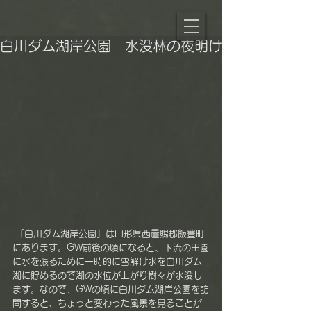
白川ダム湖岸公園 水没林の夜明け
 「白川ダム湖岸公園」は山形県西置賜郡飯豊町
にあります。GW前後の頃になると、下流の田園
に水を張るために一時的に雪解け水を白川ダム
湖に貯めるので湖の水位が上がり樹々が水没し
ます。なので、GWの頃に白川ダム湖岸公園を訪
問すると、ちょっと変わった風景を見ることが