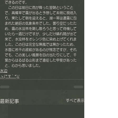
できるのです。
　この日は前日に雨が降った翌朝ということ
で、高確率で霧が出ると予想して未明に現地入
り。果たして朝を迎えると、湖一帯は濃霧に包
まれた絶好の気象条件でした。曇り空だったた
め、霧の水没林を期し散ろうと思って待機して
いたら一週だけですが、少しだけ晴れ間が出て
来て、水没林をオレンジ色に染め上げてくれま
した。この日は完全な無風では無かったため、
水面に若干の波紋があるのが残念ですが、それ
でも、この美しい風景を目の当たりにして、千
葉からはるばる山形まで遠征した甲斐があった
と、心から思いました。
水辺
ヽ(*´∇｀*)/
すべて表示
最新記事