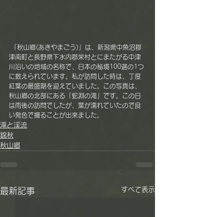
 「秋山郷(あきやまごう)」は、新潟県中魚沼郡
津南町と長野県下水内郡栄村とにまたがる中津
川沿いの地域の名称で、日本の秘境100選の1つ
に数えられています。私が訪問した時は、丁度
紅葉の最盛期を迎えていました。この写真は、
秋山郷の北部にある「蛇淵の滝」です。この日
は雨後の訪問でしたが、葉が濡れていたので良
い発色で撮ることが出来ました。
滝と渓流
錦秋
秋山郷
すべて表示
最新記事