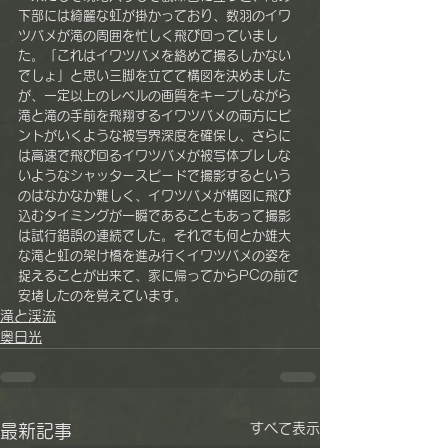
下部には綺麗な虹が掛かっており、数羽のイワ
ツバメが滝の周囲を忙しく飛び回っていまし
た。「これはイワツバメを絡めて撮るしかない
でしょ」と思い三脚を立てて構図を決めました
が、一定以上のレベルの画質をキープしながら
滝と滝の手前を飛翔するイワツバメの両方にピ
ントがいくような被写界深度を確保し、さらに
は高速で飛び回るイワツバメが被写体ブレしな
いようなシャッタースピードで撮影するという
のはなかなか難しく、イワツバメが構図に飛び
込むタイミングが一瞬であることもあって撮影
は試行錯誤の連続でした。それでも何とか雄大
な滝と虹の架け橋を進み行くイワツバメの姿を
捉えることが出来て、家に帰ってからPCの前で
安堵したのを覚えています。
滝と渓流
奥日光
すべて表示
最新記事