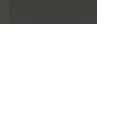
竜頭の滝
Copyright (c) Tatsuo Muto. All rights reserved.
※ サイトに掲載されている写真の無断複写・転載等の利用、使用
を禁止します。