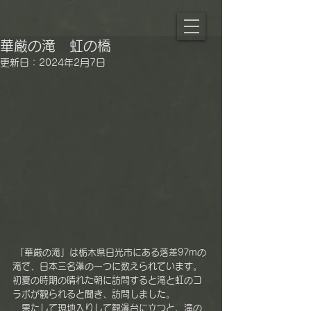
華厳の滝 虹の橋
更新日：
2024年2月7日
 「華厳の滝」は栃木県日光市にある落差97mの
滝で、日本三名瀑の一つに数えられています。
初夏の時期の晴れた朝に訪問すると滝と虹のコ
ラボが観られると聞き、訪問しました。
　果たして現地入りして観瀑台に立つと、滝の