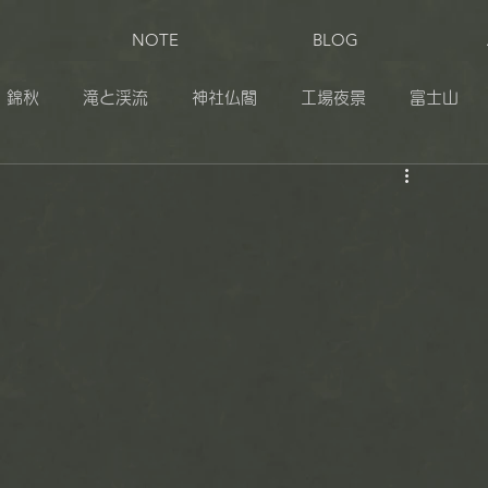
NOTE
BLOG
錦秋
滝と渓流
神社仏閣
工場夜景
富士山
田
奥日光
伊豆
志賀草津高原ルート
松之山