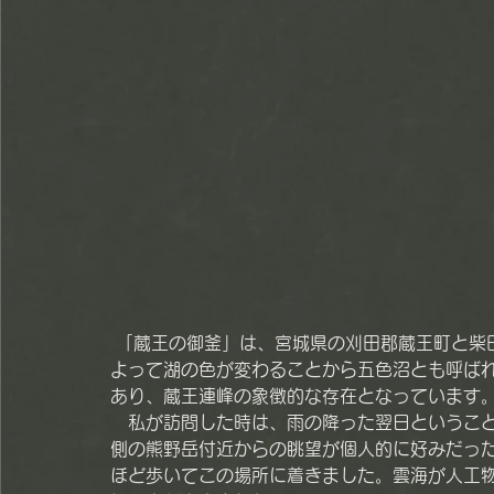
 「蔵王の御釜」は、宮城県の刈田郡蔵王町と柴田郡川崎町の境界付近にある火口湖で、天候や時間に
よって湖の色が変わることから五色沼とも呼ば
あり、蔵王連峰の象徴的な存在となっています
　私が訪問した時は、雨の降った翌日というこ
側の熊野岳付近からの眺望が個人的に好みだっ
ほど歩いてこの場所に着きました。雲海が人工