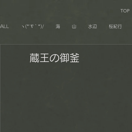
TOP
ALL
ヽ(*´∇｀*)/
海
山
水辺
桜紀行
生き物
追憶
その他
小湊鐡道
大山千枚
蔵王の御釜
秋山郷