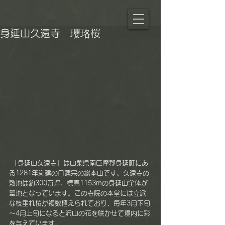
身延山久遠寺 瓔珞桜
 「身延山久遠寺」は山梨県南巨摩郡身延町にあ
る1281年創建の日蓮宗の総本山です。久遠寺の
敷地は約300万坪。標高1153mの身延山全体が
聖地となっています。この寺院の本堂には立派
な枝垂れ桜が複数植えられており、毎年3月下旬
～4月上旬になると沢山の花を咲かせて境内に彩
を与えています。