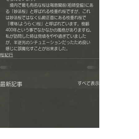
　境内で最も有名な桜は報恩閣前(祖師堂脇)にあ
る「妙法桜」と呼ばれる枝垂れ桜ですが、これ
は妙法桜ではなく仏殿正面にある枝垂れ桜で
「瓔珞(ようらく)桜」と呼ばれています。樹齢
400年という事でなかなかの風格がありますね。
私が訪問した時は見頃をやや過ぎていました
が、半逆光のシチュエーションだったため良い
感じに誤魔化すことが出来ました。
桜紀行
すべて表示
最新記事