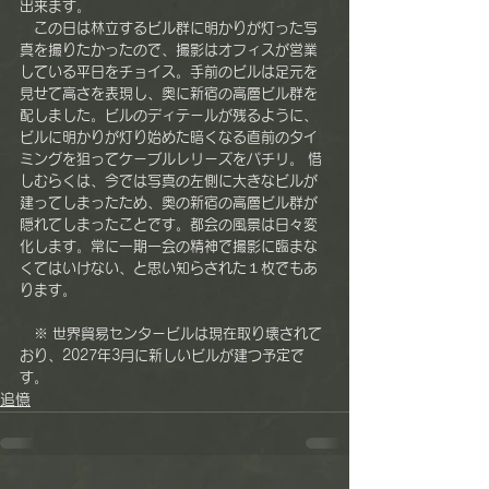
出来ます。
　この日は林立するビル群に明かりが灯った写
真を撮りたかったので、撮影はオフィスが営業
している平日をチョイス。手前のビルは足元を
見せて高さを表現し、奥に新宿の高層ビル群を
配しました。ビルのディテールが残るように、
ビルに明かりが灯り始めた暗くなる直前のタイ
ミングを狙ってケーブルレリーズをパチリ。 惜
しむらくは、今では写真の左側に大きなビルが
建ってしまったため、奥の新宿の高層ビル群が
隠れてしまったことです。都会の風景は日々変
化します。常に一期一会の精神で撮影に臨まな
くてはいけない、と思い知らされた１枚でもあ
ります。
　※ 世界貿易センタービルは現在取り壊されて
おり、2027年3月に新しいビルが建つ予定で
す。
追憶