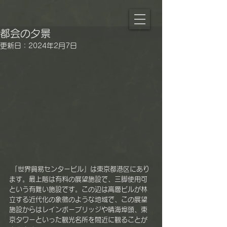
都会の夕景
更新日：
2024年2月7日
 「世界貿易センタービル」は東京都港区にあり
ます。最上階は有料の展望施設で、三脚使用可
という有難い施設です。この辺は高層ビルが林
立する近代化の象徴のような地域で、この展望
施設からはレインボーブリッジや晴海埠頭、東
京タワーといった観光名所を間近に観ることが