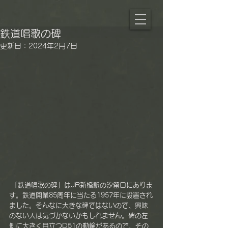
鉄道唱歌の碑
更新日：
2024年2月7日
 「鉄道唱歌の碑」はJR新橋駅の汐留口にありま
す。鉄道開業85周年に当たる1957年に設置され
ました。そんなに大きな碑ではないので、興味
のない人は気づかないかもしれません。碑の左
側に大きく目立つD51の動輪があるので、その