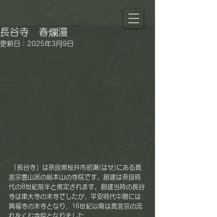
長谷寺 春爛漫
更新日：
2025年3月9日
 「長谷寺」は奈良県桜井市初瀬(はせ)にある真
言宗豊山派の総本山の寺院です。創建は奈良時
代の8世紀前半と推定されます。創建当時の長谷
寺は東大寺の末寺でしたが、平安時代中期には
興福寺の末寺となり、16世紀以降は真言宗の流
れをくむ寺院となりました。