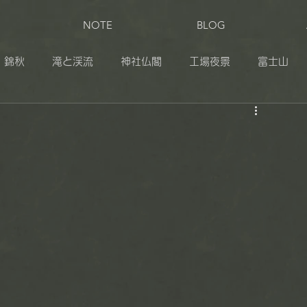
NOTE
BLOG
錦秋
滝と渓流
神社仏閣
工場夜景
富士山
田
奥日光
伊豆
志賀草津高原ルート
松之山