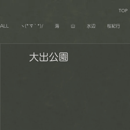
TOP
ALL
ヽ(*´∇｀*)/
海
山
水辺
桜紀行
生き物
追憶
その他
小湊鐡道
大山千枚
大出公園
秋山郷