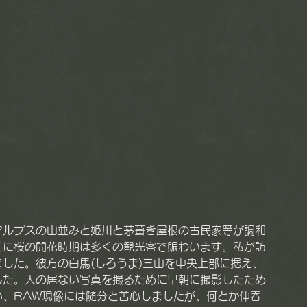
アルプスの山並みと姫川と茅葺き屋根の古民家等が調和
くに桜の開花時期は多くの観光客で賑わいます。私が訪
した。彼方の白馬(しろうま)三山を中央上部に据え、
した。人の居ない写真を撮るために早朝に撮影したため
い、RAW現像には随分と苦心しましたが、何とか仲春