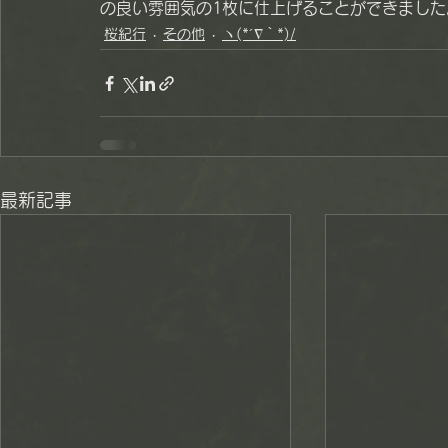
の良い雰囲気の1枚に仕上げることができました
桜紀行
その他
ヽ(*´∇｀*)/
最新記事