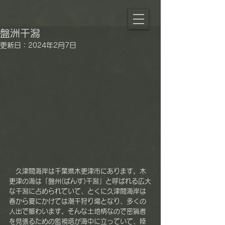
盤洲干潟
更新日：
2024年2月7日
　久津間海岸は千葉県木更津市にあります。木
更津の海は「盤州(ばんす)干潟」と呼ばれる広大
な干潟に占められていて、とくに久津間海岸は
春から夏にかけては潮干狩り場となり、多くの
人出で賑わいます。そんな土地柄なので密猟者
を見張るための監視塔が海中に立っていて、陸