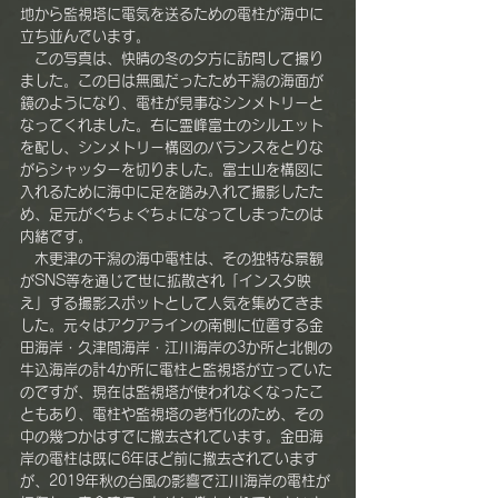
地から監視塔に電気を送るための電柱が海中に
立ち並んでいます。
　この写真は、快晴の冬の夕方に訪問して撮り
ました。この日は無風だったため干潟の海面が
鏡のようになり、電柱が見事なシンメトリーと
なってくれました。右に霊峰富士のシルエット
を配し、シンメトリー構図のバランスをとりな
がらシャッターを切りました。富士山を構図に
入れるために海中に足を踏み入れて撮影したた
め、足元がぐちょぐちょになってしまったのは
内緒です。
　木更津の干潟の海中電柱は、その独特な景観
がSNS等を通じて世に拡散され「インスタ映
え」する撮影スポットとして人気を集めてきま
した。元々はアクアラインの南側に位置する金
田海岸・久津間海岸・江川海岸の3か所と北側の
牛込海岸の計4か所に電柱と監視塔が立っていた
のですが、現在は監視塔が使われなくなったこ
ともあり、電柱や監視塔の老朽化のため、その
中の幾つかはすでに撤去されています。金田海
岸の電柱は既に6年ほど前に撤去されています
が、2019年秋の台風の影響で江川海岸の電柱が