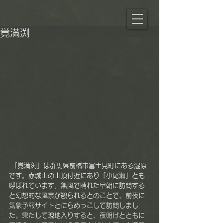
覚満渕
 「覚満渕」は群馬県前橋市富士見町にある湿原
です。赤城山の山頂付近にあり「小尾瀬」とも
呼ばれています。無風で晴れた早朝に訪問する
と幻想的な風景が観られるとのことで、前夜に
気象予報サイトとにらめっこして訪問しまし
た。果たして現地入りすると、夜明けとともに