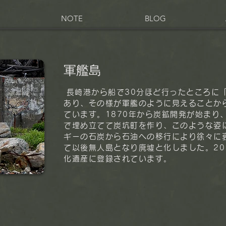
NOTE
BLOG
軍艦島
長崎港から船で30分ほど行ったところに
あり、その様が軍艦のように見えることか
ています。
1870年から炭鉱開発が始まり
で埋め立てて炭坑町を作り、このような姿
ギーの石炭から石油への移行により徐々に衰
て以後無人島となり廃墟と化しました。20
化遺産に登録されています。