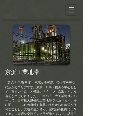
京浜工業地帯
東京から神奈川の湾岸を中心
京浜工業地帯は
、
に広がるエリアです。東京・川崎・横浜を中心とし
て、東京の「京」と横浜の「浜」で「京浜」という
名前がつけられました。
日本の「三大工業地帯」の
一つで、日本最大規模の工業地帯でもあります。海
に面しているため原料や製品の海外からの輸送が便
利なことと、交通の便が良く、完成品を国内に出荷
するのに最適な交通インフラが揃っており、結果と