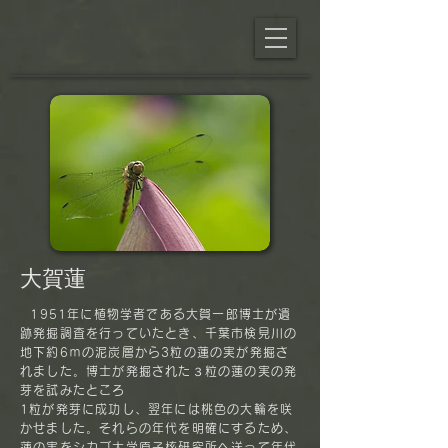
大賀蓮
1951年に植物学者である大賀一郎博士が遺
跡発掘調査を行っていたとき、千葉市検見川の
地下約6ｍの泥炭層から3粒の蓮の実が発掘さ
れました。博士が発掘された３粒の蓮の実の発
芽を試みたところ
1粒が発芽に成功し、翌年には桃色の大輪を咲
かせました。それらの年代を明確にするため、
蓮の実をシカゴ大学原子核研究所へ送って年代