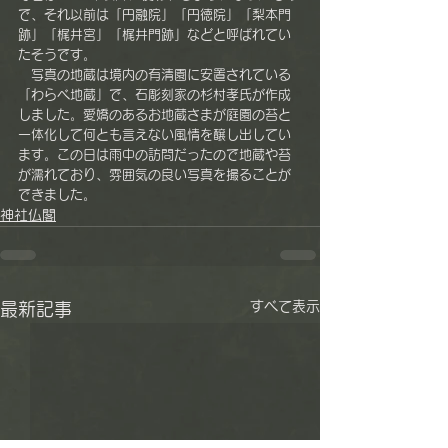
で、それ以前は「円融院」「円徳院」「梨本門
跡」「梶井宮」「梶井門跡」などと呼ばれてい
たそうです。
　写真の地蔵は境内の有清園に安置されている
「わらべ地蔵」で、石彫刻家の杉村孝氏が作成
しました。愛嬌のあるお地蔵さまが庭園の苔と
一体化して何とも言えない風情を醸し出してい
ます。この日は雨中の訪問だったので地蔵や苔
が濡れており、雰囲気の良い写真を撮ることが
できました。
神社仏閣
すべて表示
最新記事