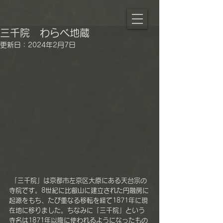
三千院 わらべ地蔵
更新日：
2024年2月7日
 「三千院」は京都市左京区大原にある天台宗の
寺院です。8世紀に比叡山に建立された円融房に
起源をもち、たび重なる移転を経て1871年に現
在地に移りました。ちなみに「三千院」という
寺名は1871年以降に使われるようになったもの