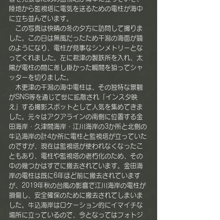
陸地から監視塔に電気を送るための電柱が海中
に立ち並んでいます。
　この写真は快晴の冬の夕方に訪問して撮りま
した。この日は無風だったため干潟の海面が鏡
のようになり、電柱が見事なシンメトリーとな
ってくれました。左に君津の製鉄所を入れ、太
陽が電柱の間に差し掛かった瞬間を狙ってシャ
ッターを切りました。
　木更津の干潟の海中電柱は、その独特な景観
がSNS等を通じて世に拡散され「インスタ映
え」する撮影スポットとして人気を集めてきま
した。元々はアクアラインの南側に位置する金
田海岸・久津間海岸・江川海岸の3か所と北側の
牛込海岸の計4か所に電柱と監視塔が立っていた
のですが、現在は監視塔が使われなくなったこ
ともあり、電柱や監視塔の老朽化のため、その
中の幾つかはすでに撤去されています。金田海
岸の電柱は既に6年ほど前に撤去されています
が、2019年秋の台風の影響で江川海岸の電柱が
損傷し、安全確保のために撤去されてしまいま
した。牛込海岸はロケーション的にイマイチな
場所に立っているので、今となってはフォトジ