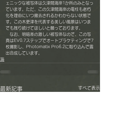
ェニックな被写体は久津間海岸1か所のみとなっ
ています。ただ、この久津間海岸の電柱も老朽
化を理由にいつ撤去されるかわからない状態で
す。この木更津を代表する美しい風景はいつま
でも残り続けてほしいと願っております。
　なお、明暗差の激しい被写体なので、この写
真はEV0.7ステップでオートブラケティングで7
枚撮影し、Photomatix Pro6.2に取り込んで露
出合成しています。
海
すべて表示
最新記事