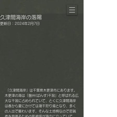
久津間海岸の落陽
更新日：
2024年2月7日
 「久津間海岸」は千葉県木更津市にあります。
木更津の海は「盤州(ばんす)干潟」と呼ばれる広
大な干潟に占められていて、とくに久津間海岸
は春から夏にかけては潮干狩り場となり、多く
の人出で賑わいます。そんな土地柄なので密猟
者を見張るための監視塔が海中に立っていて、