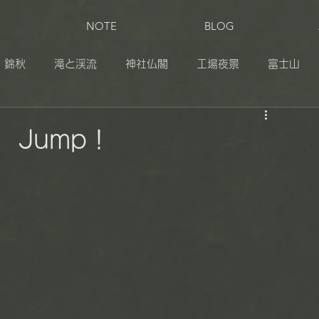
NOTE
BLOG
錦秋
滝と渓流
神社仏閣
工場夜景
富士山
田
奥日光
伊豆
志賀草津高原ルート
松之山
Jump！