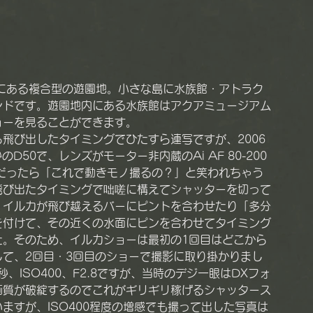
ンドです。遊園地内にある水族館はアクアミュージアム
ョーを見ることができます。
飛び出したタイミングでひたすら連写ですが、2006
D50で、レンズがモーター非内蔵のAi AF 80-200
今だったら「これで動きモノ撮るの？」と笑われちゃう
飛び出たタイミングで咄嗟に構えてシャッターを切って
。イルカが飛び越えるバーにピントを合わせたり「多分
を付けて、その近くの水面にピンを合わせてタイミング
た。そのため、イルカショーは最初の1回目はどこから
て、2回目・3回目のショーで撮影に取り掛かりまし
秒、ISO400、F2.8ですが、当時のデジ一眼はDXフォ
画質が破綻するのでこれがギリギリ稼げるシャッタース
ますが、ISO400程度の増感でも撮って出した写真は