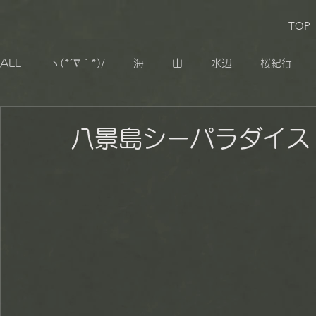
TOP
ALL
ヽ(*´∇｀*)/
海
山
水辺
桜紀行
生き物
追憶
その他
小湊鐡道
大山千枚
八景島シーパラダイス 
秋山郷