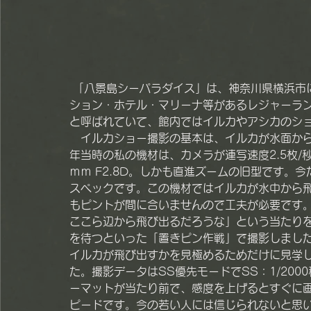
 「八景島シーパラダイス」は、神奈川県横浜市にある複合型の遊園地。小さな島に水族館・アトラク
ション・ホテル・マリーナ等があるレジャーラ
と呼ばれていて、館内ではイルカやアシカのシ
　イルカショー撮影の基本は、イルカが水面から
年当時の私の機材は、カメラが連写速度2.5枚/秒の
ｍｍ F2.8D。しかも直進ズームの旧型です。
スペックです。この機材ではイルカが水中から
もピントが間に合いませんので工夫が必要です
ここら辺から飛び出るだろうな」という当たり
を待つといった「置きピン作戦」で撮影しまし
イルカが飛び出すかを見極めるためだけに見学し
た。撮影データはSS優先モードでSS：1/2000
ーマットが当たり前で、感度を上げるとすぐに
ピードです。今の若い人には信じられないと思い