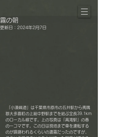
霧の朝
更新日：
2024年2月7日
 「小湊鐵道」は千葉県市原市の五井駅から夷隅
郡大多喜町の上総中野駅までを結ぶ全長39.1km
のローカル線です。上の写真は「高滝駅」の春
の一コマです。この日は現地まで車を運転する
のが躊躇われるくらいの濃霧だったのですが、