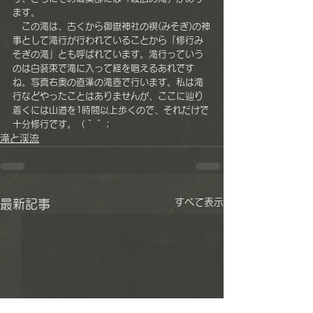
ます。
　この滝は、古くから御嶽神社の禊(みそぎ)の神
事として滝行が行われていることから「修行み
そぎの滝」とも呼ばれています。滝行っていう
のは白装束で滝に入って経を唱えるあれです
ね。写真右奥の直瀑の滝壺で行います。私は滝
行などやったことはありませんが、ここに辿り
着くには山道を1時間以上歩くので、それだけで
十分修行です。（＾＾；
滝と渓流
すべて表示
最新記事