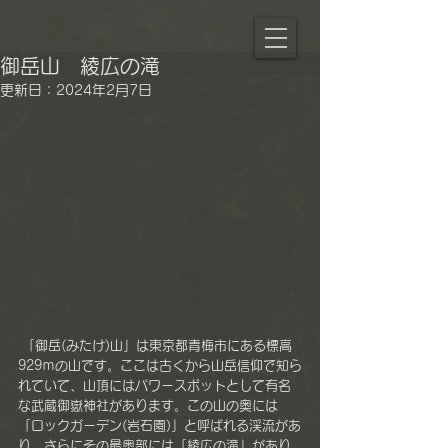
御岳山 綾広の滝
更新日：
2024年2月7日
 「御岳(みたけ)山」は東京都青梅市にある標高
929ｍの山です。ここは古くから山岳信仰で知ら
れていて、山頂にはパワースポットとして有名
な武蔵御嶽神社があります。この山の奥には
「ロックガーデン(岩石園)」と呼ばれる渓流があ
り、さらにその最奥部には「綾広の滝」があり