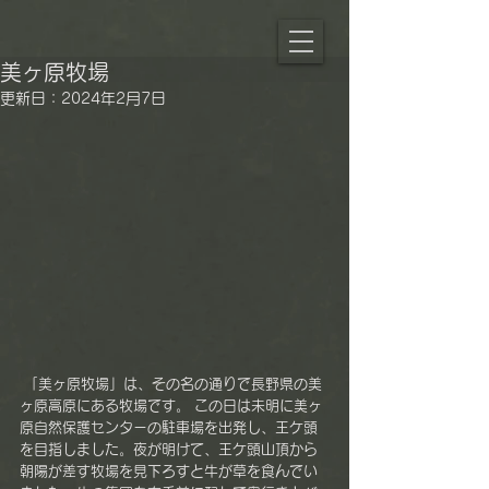
美ヶ原牧場
更新日：
2024年2月7日
 「美ヶ原牧場」は、その名の通りで長野県の美
ヶ原高原にある牧場です。 この日は未明に美ヶ
原自然保護センターの駐車場を出発し、王ケ頭
を目指しました。夜が明けて、王ケ頭山頂から
朝陽が差す牧場を見下ろすと牛が草を食んでい