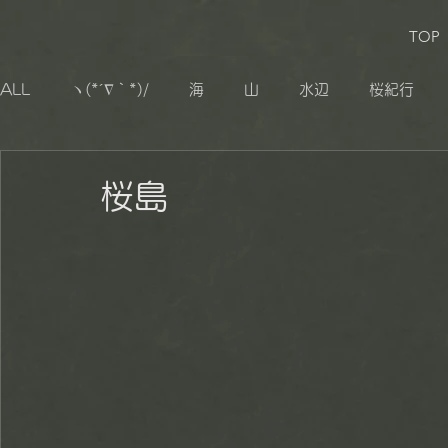
TOP
ALL
ヽ(*´∇｀*)/
海
山
水辺
桜紀行
生き物
追憶
その他
小湊鐡道
大山千枚
桜島
秋山郷