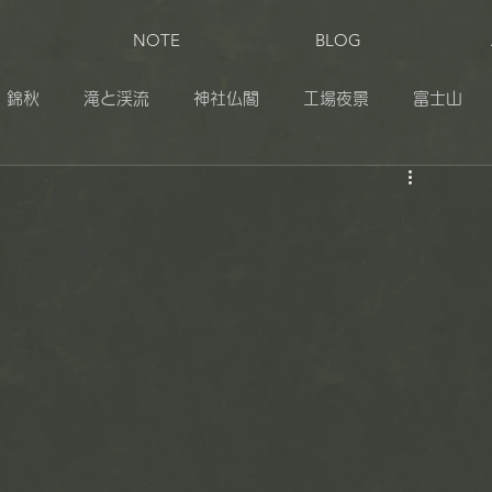
NOTE
BLOG
錦秋
滝と渓流
神社仏閣
工場夜景
富士山
田
奥日光
伊豆
志賀草津高原ルート
松之山