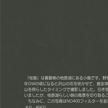
 「桜島」は裏磐梯の桧原湖にある小島です。野桜が群生していることからこの名前が付きました。毎
年GWの頃になると沢山の花を咲かせて、島全
山を照らしたタイミングで撮影しました。引き
いましたが、桧原湖らしい朝の風景を切り取る
　ちなみに、この写真はND400フィルターを
水辺
桜紀行