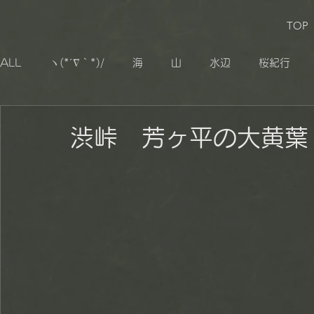
TOP
ALL
ヽ(*´∇｀*)/
海
山
水辺
桜紀行
生き物
追憶
その他
小湊鐡道
大山千枚
渋峠 芳ヶ平の大黄葉
秋山郷