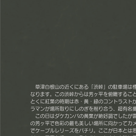
　草津白根山の近くにある「渋峠」の駐車場は標
なります。この渋峠からは芳ヶ平を俯瞰するこ
とくに紅葉の時期は赤・黄・緑のコントラストが
ラマンが場所取りにしのぎを削り合う、超有名
　この日はダケカンバの黄葉が絶好調でしたが
の芳ヶ平で色彩の最も美しい場所に向かってカ
でケーブルレリーズをパチリ。ここが日本とは