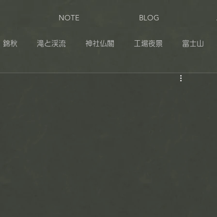
NOTE
BLOG
錦秋
滝と渓流
神社仏閣
工場夜景
富士山
田
奥日光
伊豆
志賀草津高原ルート
松之山