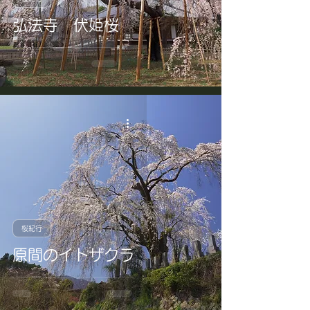
弘法寺 伏姫桜
桜紀行
原間のイトザクラ