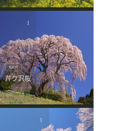
桜紀行
芹ケ沢桜