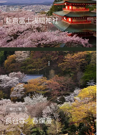
桜紀行
新倉富士浅間神社
神社仏閣
長谷寺 春爛漫