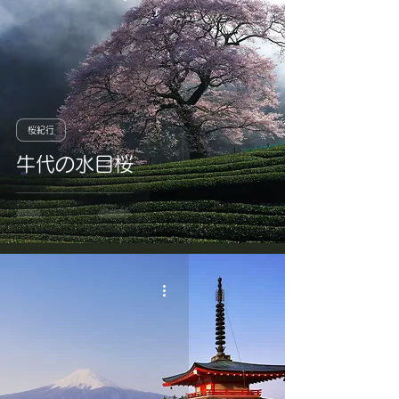
桜紀行
牛代の水目桜