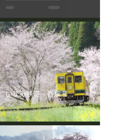
桜紀行
いすみ鉄道 春爛漫