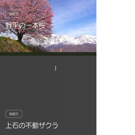
桜紀行
野平の一本桜
桜紀行
上石の不動ザクラ