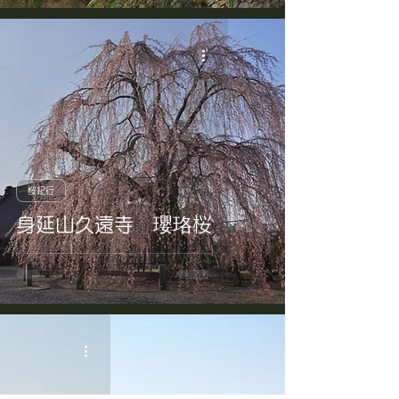
桜紀行
身延山久遠寺 瓔珞桜